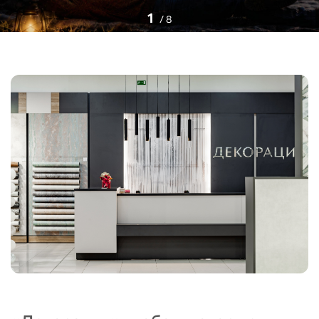
1
/
8