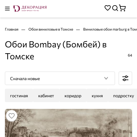
Главная
Обои виниловые в Томске
Виниловые обои marburg в То
Обои Bombay (Бомбей) в
Томске
64
Сначала новые
гостиная
кабинет
коридор
кухня
подростку