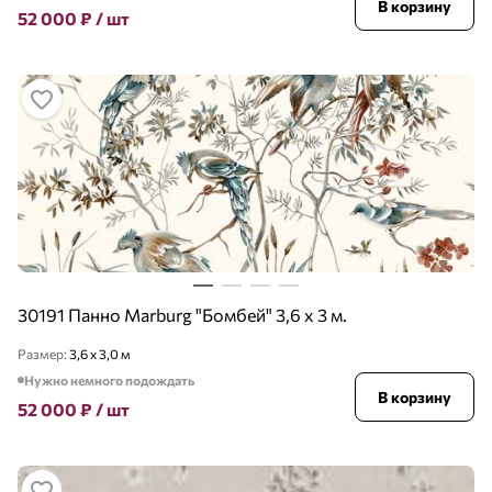
В корзину
52 000
₽
/ шт
30191 Панно Marburg "Бомбей" 3,6 х 3 м.
Размер:
3,6 х 3,0 м
Нужно немного подождать
В корзину
52 000
₽
/ шт